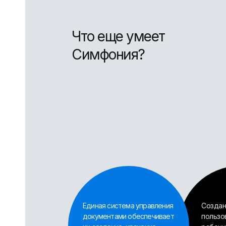
Что еще умеет
Симфония?
Единая система управления
Создан
документами обеспечивает
пользо