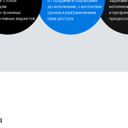
х столов
от создания и подписания
задачами
дом
до исполнения, с контролем
исполнен
строенных
сроков и разграничением
и прозра
ктивных виджетов
прав доступа
процессо
я