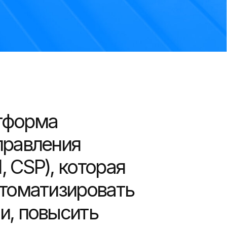
тформа
правления
 CSP), которая
втоматизировать
и, повысить