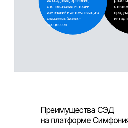
их создание, хранение,
рабочи
отслеживание истории
с выво
изменений и автоматизацию
предна
связанных бизнес-
интера
процессов
Преимущества СЭД
на платформе Симфони