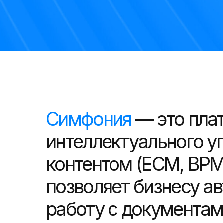
Симфония
— это пла
интеллектуального у
контентом (ECM, BPM,
позволяет бизнесу а
работу с документам