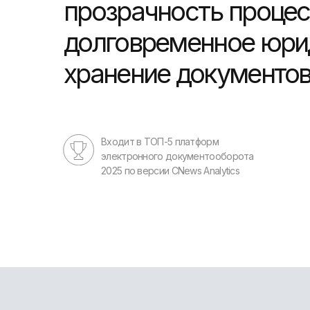
прозрачность процес
долговременное юри
хранение документо
Входит в ТОП-5 платформ
электронного документооборота
2025 по версии CNews Analytics