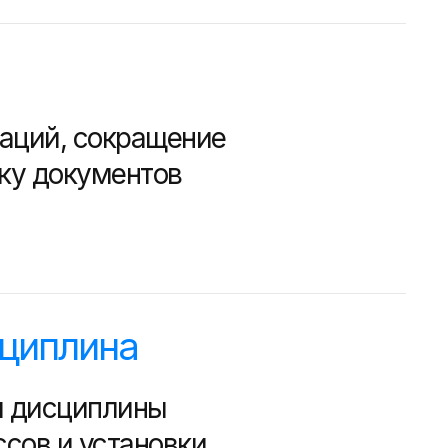
аций, сокращение
тку документов
циплина
й дисциплины
ссов и установки