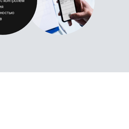
 с контролем
ия
чностью
в