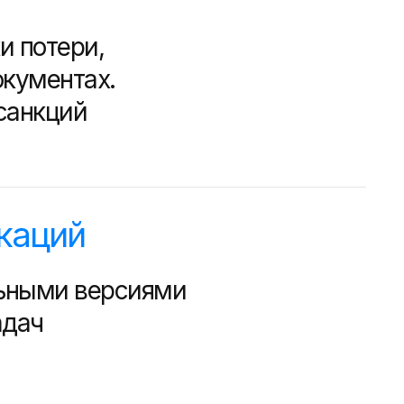
и потери,
окументах.
санкций
каций
ьными версиями
адач