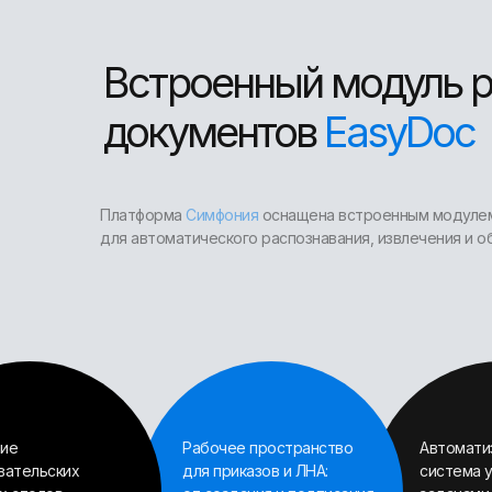
Встроенный модуль 
документов
EasyDoc
Платформа
Симфония
оснащена встроенным модулем
для автоматического распознавания, извлечения и о
ие
Рабочее пространство
Автомати
вательских
для приказов и ЛНА:
система 