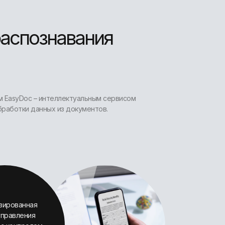
распознавания
 EasyDoc – интеллектуальным сервисом
бработки данных из документов.
зированная
управления