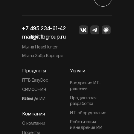
+7 495 234-61-42
mail@itfbgroup.ru
Мы на HeadHunter
Мы на Хабр Карьере
Продукты
Услуги
ITFB EasyDoc
Внедрение ИТ-
решений
СИМФОНИЯ
Продуктовая
Агентум ИИ
KODA
Polina AI
разработка
ИТ-оборудование
Компания
Роботизация
О компании
и внедрение ИИ
Проекты