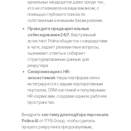
идеальных кандидатов даже среди тех,
кто не откликался на ваши вакансии, с
помощью глубокого поиска по
собственным и внешним базам резюме.
Проводите предварительные
собеседования 24/7:
Виртуальный
ассистент Polina общается с кандидатами
в чате, задает релевантные вопросы,
оценивает ответы и собирает
структурированные данные для
рекрутера.
Синхронизация с HR-
экосистемой:
Наша платформа легко
интегрируется с вашим корпоративным
порталом, CRM-системой и популярными
HR-сервисами, создавая единое рабочее
пространство.
Внедрите
систему для подбора персонала
Polina AI
от ITFB Group, чтобы сделать
процесс рекрутинга предсказуемым,