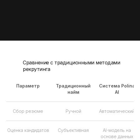
Сравнение с традиционными методами
рекрутинга
Параметр
Традиционный
Система Polina
найм
AI
Сбор резюме
Ручной
Автоматический
Оценка кандидатов
Субъективная
AI-модель на
основе данных