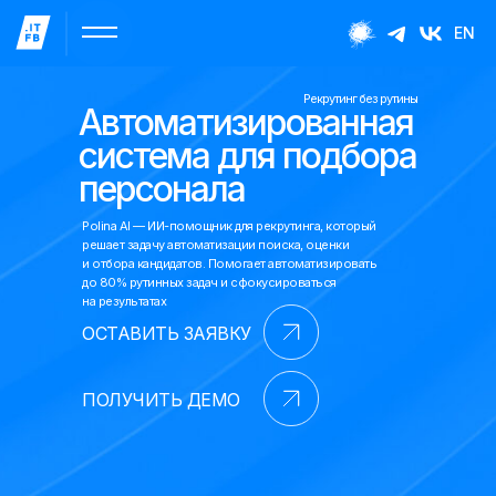
EN
Рекрутинг без рутины
Автоматизированная
система для подбора
персонала
Polina AI — ИИ-помощник для рекрутинга, который
решает задачу автоматизации поиска, оценки
и отбора кандидатов. Помогает автоматизировать
до 80% рутинных задач и сфокусироваться
на результатах
ОСТАВИТЬ ЗАЯВКУ
ПОЛУЧИТЬ ДЕМО