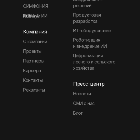
решений
СИМФОНИЯ
Продуктовая
Агентум ИИ
KODA
Polina AI
разработка
ИТ-оборудование
Компания
Роботизация
О компании
и внедрение ИИ
Проекты
Цифровизация
Партнеры
лесного и сельского
хозяйства
Карьера
Контакты
Пресс-центр
Реквизиты
Новости
СМИ о нас
Блог