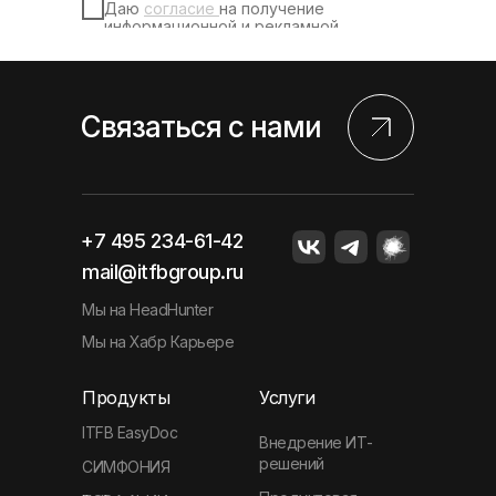
Даю
согласие
на получение
информационной и рекламной
рассылки
Даю
согласие
на обработку
персональных данных
Связаться с нами
+7 495 234-61-42
mail@itfbgroup.ru
Мы на HeadHunter
Мы на Хабр Карьере
Продукты
Услуги
ITFB EasyDoc
Внедрение ИТ-
решений
СИМФОНИЯ