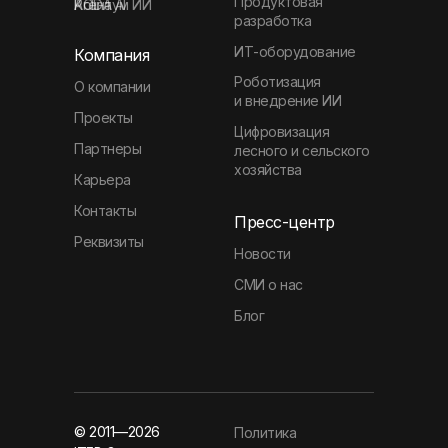
Продуктовая
Агентум ИИ
KODA
Polina AI
разработка
ИТ-оборудование
Компания
Роботизация
О компании
и внедрение ИИ
Проекты
Цифровизация
Партнеры
лесного и сельского
хозяйства
Карьера
Контакты
Пресс-центр
Реквизиты
Новости
СМИ о нас
Блог
© 2011—2026
Политика