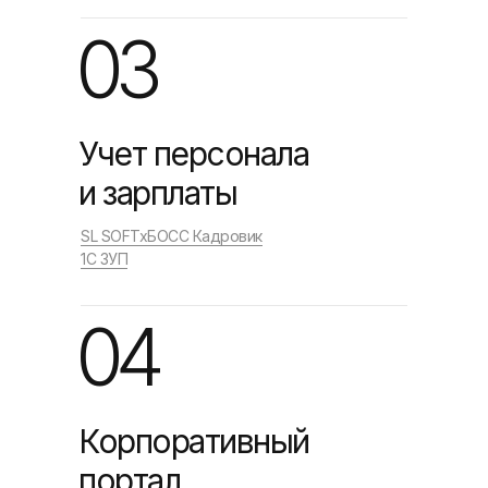
03
Учет персонала
и зарплаты
SL SOFTxБОСС Кадровик
1C ЗУП
04
Корпоративный
портал