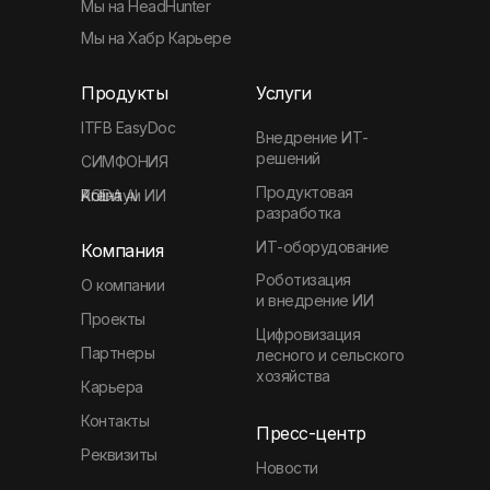
Мы на HeadHunter
Мы на Хабр Карьере
Продукты
Услуги
ITFB EasyDoc
Внедрение ИТ-
решений
СИМФОНИЯ
Продуктовая
Агентум ИИ
KODA
Polina AI
разработка
ИТ-оборудование
Компания
Роботизация
О компании
и внедрение ИИ
Проекты
Цифровизация
Партнеры
лесного и сельского
хозяйства
Карьера
Контакты
Пресс-центр
Реквизиты
Новости