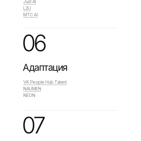
Just AI
L2U
МТС AI
06
Адаптация
VK People Hub Talent
NAUMEN
NEON
07