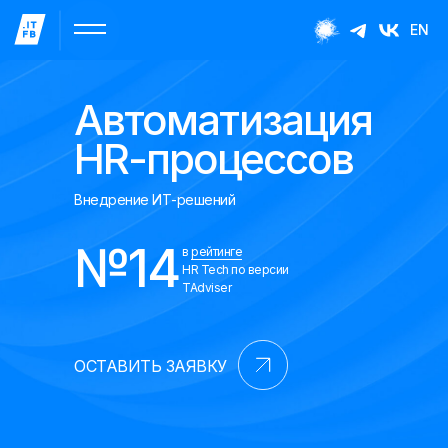
EN
Автоматизация
HR-процессов
Внедрение ИТ-решений
№14
в
рейтинге
HR Tech по версии
TAdviser
ОСТАВИТЬ ЗАЯВКУ