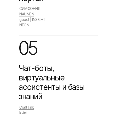
СИМФОНИЯ
NAUMEN
goodt | INSIGHT
NEON
05
Чат-боты,
виртуальные
ассиcтенты и базы
знаний
CraftTalk
kvint