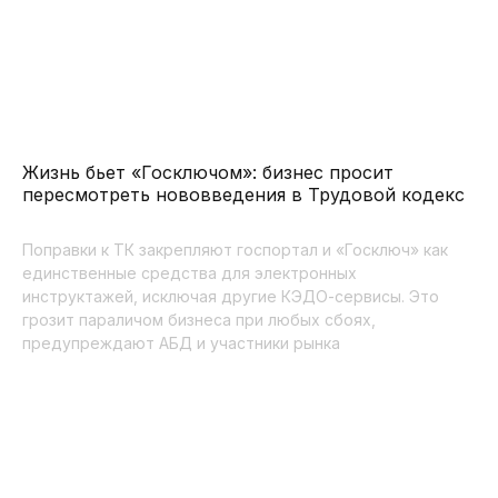
Жизнь бьет «Госключом»: бизнес просит
пересмотреть нововведения в Трудовой кодекс
Поправки к ТК закрепляют госпортал и «Госключ» как
единственные средства для электронных
инструктажей, исключая другие КЭДО-сервисы. Это
грозит параличом бизнеса при любых сбоях,
предупреждают АБД и участники рынка